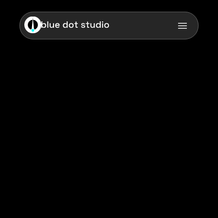
Zoom
Branding
1 month