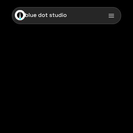
Zoom
Brand designer
2 years
NK Manufacture